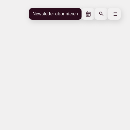
Newsletter abonnieren
Newsletter abonnieren
Beitrag gefällt mir
Autor
Tourismusverband Mecklenburg-
Vorpommern
Schlagworte
Internationales
Beitrag teilen
Das könnte Sie interessieren
Energiesicherheit
Kur- und Erholungsorte
Jobs
MV-T aktuell
Vorpommern
Corona-Virus
|
|
|
Impressum
Datenschutz
Urlaubsmarke