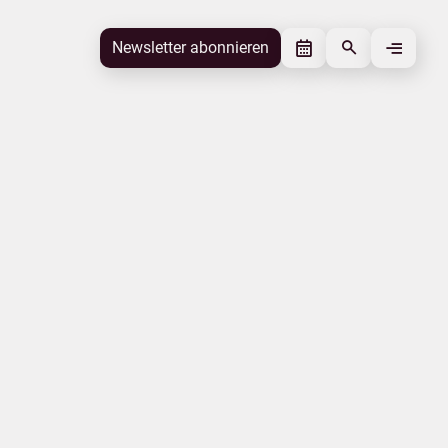
Newsletter abonnieren
Newsletter abonnieren
Beitrag gefällt mir
Autor
Tourismuszentrale Rostock &
Warnemünde
Schlagworte
Tourismusakzeptanz
Mecklenburgische Ostseeküste
Beitrag teilen
Das könnte Sie interessieren
Ausbildung
Landestourismuskonzeption
Mecklenburgische Ostseeküste
Jobs
Gesundheit
Internationales