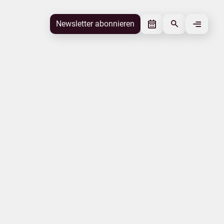
Newsletter abonnieren
Newsletter abonnieren
Beitrag gefällt mir
Autor
TMV Pressestelle
Schlagworte
Mecklenburgische Seenplatte
Beitrag teilen
Das könnte Sie interessieren
Veranstaltung
Corona-Virus
Tourismusnachrichten
Kur- und Erholungsorte
Mobilität
Insel Usedom
|
|
|
Impressum
Datenschutz
Urlaubsmarke
Tourismus.mv