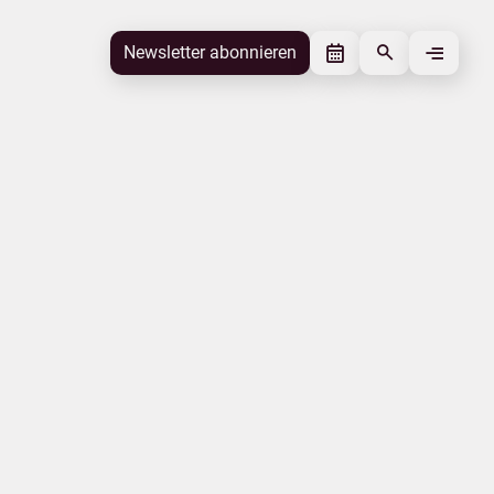
Newsletter abonnieren
Newsletter abonnieren
Beitrag gefällt mir
Autor
Tourismusverband Mecklenburg-
Vorpommern
Schlagworte
Insel Rügen
Beitrag teilen
Das könnte Sie interessieren
Experteninterviews
Genuss und Kultur
Tourismusakzeptanz
Insel Usedom
Gesundheit
Tourismuspreise
|
|
|
Impressum
Datenschutz
Urlaubsmarke