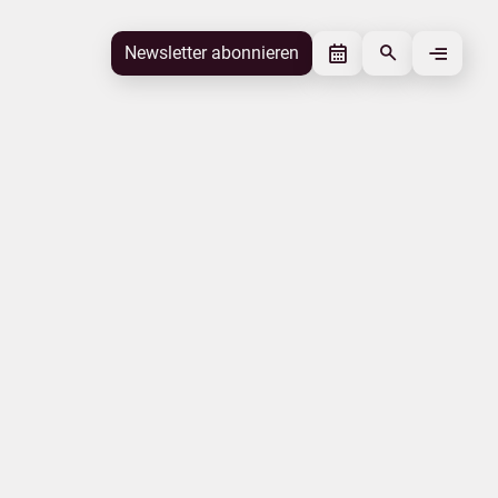
Newsletter abonnieren
Newsletter abonnieren
Beitrag gefällt mir
Autor
Ministerium für Wirtschaft, Infrastruktur,
Tourismus und Arbeit Mecklenburg-
Vorpommern
Schlagworte
Landestourismuskonzeption
Beitrag teilen
Das könnte Sie interessieren
Kur- und Erholungsorte
Insel Rügen
Neues aus den Regionen
Ausbildung
Landurlaub
Mecklenburgische Seenplatte