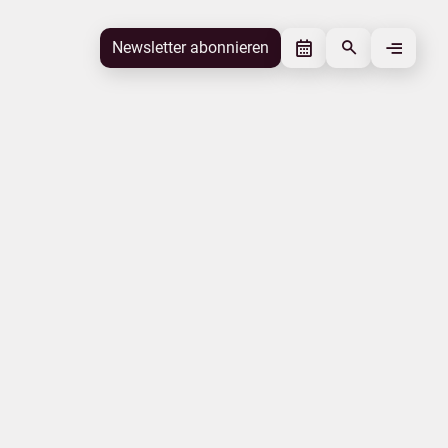
Newsletter abonnieren
Newsletter abonnieren
Beitrag gefällt mir
Autor
Tourismusverband Fischland-Darß-
Zingst
Schlagworte
Fischland-Darß-Zingst
Digitalisierung
Tourismusnachrichten
Beitrag teilen
Das könnte Sie interessieren
Kampagnen
Mecklenburg-Schwerin
Camping
Wandern
Messen
Insel Rügen
|
|
|
Impressum
Datenschutz
Urlaubsmarke